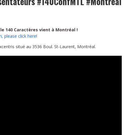
ésentateurs #140ConfMTL #Montreal
e 140 Caractères vient à Montréal !
h, please click here
!
centris situé au 3536 Boul. St-Laurent, Montréal.